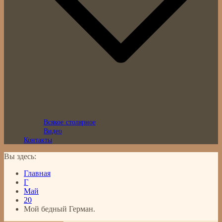
Всякое столярное
Видео
Контакты
Вы здесь:
Главная
Г
Май
20
Мой бедный Герман.