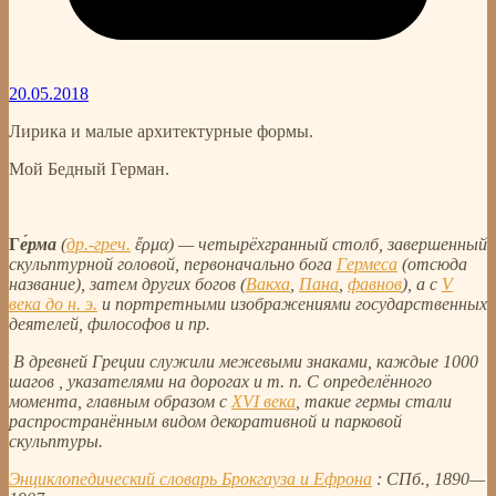
20.05.2018
Лирика и малые архитектурные формы.
Мой Бедный Герман.
Г
е́рма
(
др.-греч.
ἔρμα) — четырёхгранный столб, завершенный
скульптурной головой, первоначально бога
Гермеса
(отсюда
название), затем других богов (
Вакха
,
Пана
,
фавнов
), а с
V
века до н. э.
и портретными изображениями государственных
деятелей, философов и пр.
В древней Греции служили межевыми знаками, каждые 1000
шагов , указателями на дорогах и т. п. С определённого
момента, главным образом с
XVI века
, такие гермы стали
распространённым видом декоративной и парковой
скульптуры.
Энциклопедический словарь Брокгауза и Ефрона
: СПб., 1890—