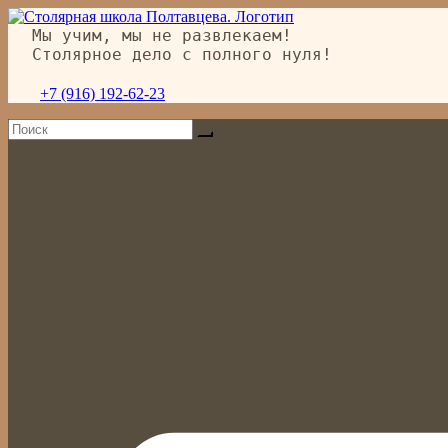
Перейти
к
Мы учим, мы не развлекаем!
содержимому
Столярное дело с полного нуля!
+7 (916) 192-62-23