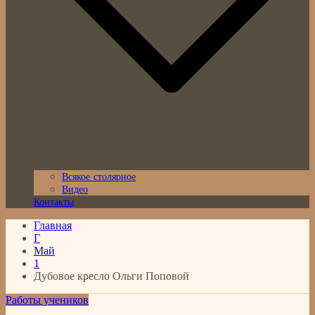
Всякое столярное
Видео
Контакты
Главная
Г
Май
1
Дубовое кресло Ольги Поповой
Работы учеников