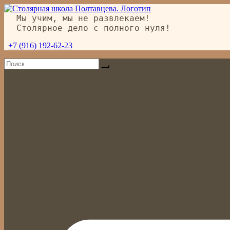
Перейти
к
Мы учим, мы не развлекаем!
содержимому
Столярное дело с полного нуля!
+7 (916) 192-62-23